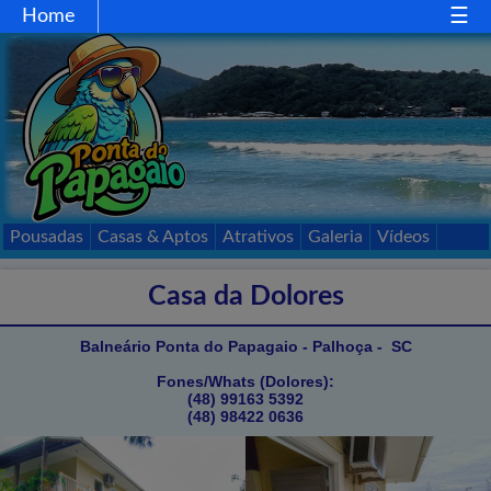
Home
Home
Gastronomia
Comércio
Esportes
Mapa
Acessos
Pousadas
Casas & Aptos
Atrativos
Galeria
Vídeos
Passeios
Contato
Casa da Dolores
Balneário Ponta do Papagaio - Palhoça - SC
Fones/Whats (Dolores):
(48) 99163 5392
(48) 98422 0636