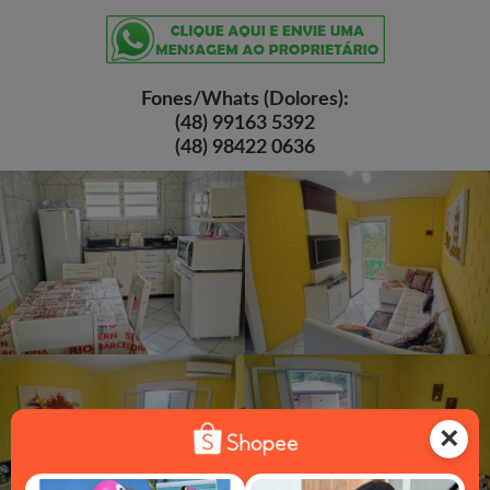
Fones/Whats (Dolores):
(48) 99163 5392
(48) 98422 0636