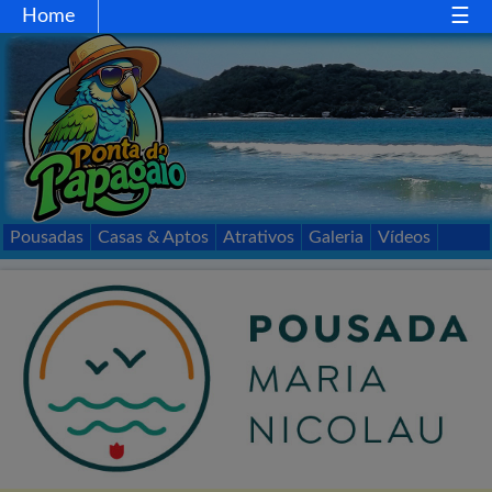
Home
Home
Gastronomia
Comércio
Esportes
Mapa
Acessos
Pousadas
Casas & Aptos
Atrativos
Galeria
Vídeos
Passeios
Contato