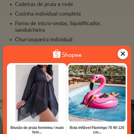
Cadeiras de praia e rede
Cozinha individual completa
Forno de micro-ondas, liquidificador,
sanduicheira
Churrasqueira individual
Estacionamento com vagas marcadas
A
Pousada Maria Nicolau
possui acomodações para
02 a 06 pessoas, em unidades com 01 ou 02
dormitórios.
Temos um Salão de Estar com mesa de sinuca, mesas
para jogos, TV, espaço Kids e biblioteca.