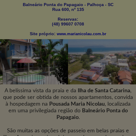
Balneário Ponta do Papagaio - Palhoça - SC
Rua 600, nº 135
Reservas:
(48) 99607 0708
Site próprio:
www.marianicolau.com.br
A belíssima vista da praia e da
Ilha de Santa Catarina
,
que pode ser obtida de nossos apartamentos, convida
à hospedagem na
Pousada Maria Nicolau
, localizada
em uma privilegiada região do
Balneário Ponta do
Papagaio
.
São muitas as opções de passeio em belas praias e