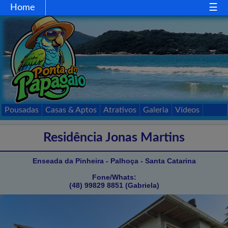
Home
Home
Gastronomia
Comércio
Esportes
Mapa
Acessos
Pousadas
Casas & Aptos
Atrativos
Galeria
Vídeos
Passeios
Contato
Residência Jonas Martins
Enseada da Pinheira - Palhoça - Santa Catarina
Fone/Whats:
(48) 99829 8851 (Gabriela)