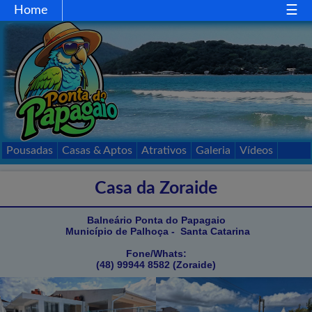
Home
Home
Gastronomia
Comércio
Esportes
Mapa
Acessos
Pousadas
Casas & Aptos
Atrativos
Galeria
Vídeos
Passeios
Contato
Casa da Zoraide
Balneário Ponta do Papagaio
Município de Palhoça - Santa Catarina
Fone/Whats:
(48) 99944 8582 (Zoraide)