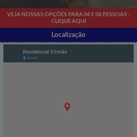
VEJA NOSSAS OPÇÕES PARA 04 E 06 PESSOAS -
CLIQUE AQUI
Localização