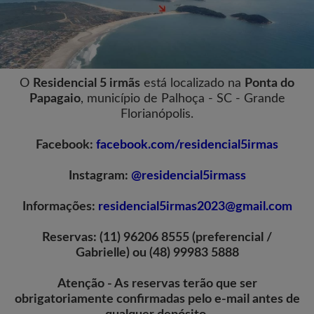
O
Residencial 5 irmãs
está localizado na
Ponta do
Papagaio
, município de Palhoça - SC - Grande
Florianópolis.
Facebook:
facebook.com/residencial5irmas
Instagram:
@residencial5irmass
Informações:
residencial5irmas2023@gmail.com
Reservas: (11) 96206 8555 (preferencial /
Gabrielle) ou (48) 99983 5888
Atenção - As reservas terão que ser
obrigatoriamente confirmadas pelo e-mail antes de