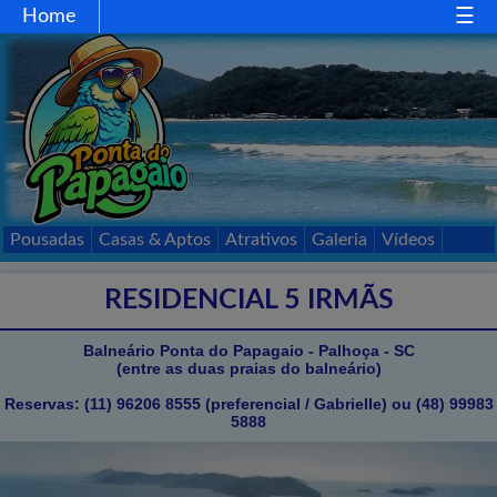
Home
Home
Gastronomia
Comércio
Esportes
Mapa
Acessos
Pousadas
Casas & Aptos
Atrativos
Galeria
Vídeos
Passeios
Contato
RESIDENCIAL 5 IRMÃS
Balneário Ponta do Papagaio - Palhoça - SC
(entre as duas praias do balneário)
Reservas: (11) 96206 8555 (preferencial / Gabrielle) ou (48) 99983
5888