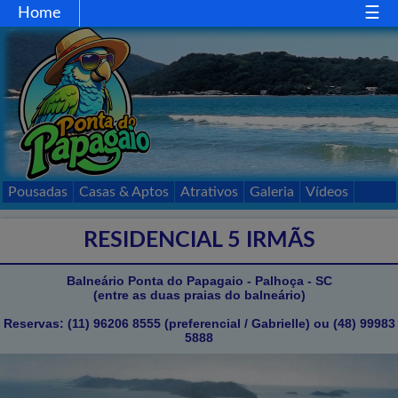
Home
Home
Gastronomia
Comércio
Esportes
Mapa
Acessos
Pousadas
Casas & Aptos
Atrativos
Galeria
Vídeos
Passeios
Contato
RESIDENCIAL 5 IRMÃS
Balneário Ponta do Papagaio - Palhoça - SC
(entre as duas praias do balneário)
Reservas: (11) 96206 8555 (preferencial / Gabrielle) ou (48) 99983
5888