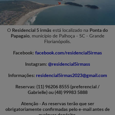
O
Residencial 5 irmãs
está localizado na
Ponta do
Papagaio
, município de Palhoça - SC - Grande
Florianópolis.
Facebook:
facebook.com/residencial5irmas
Instagram:
@residencial5irmass
Informações:
residencial5irmas2023@gmail.com
Reservas: (11) 96206 8555 (preferencial /
Gabrielle) ou (48) 99983 5888
Atenção - As reservas terão que ser
obrigatoriamente confirmadas pelo e-mail antes de